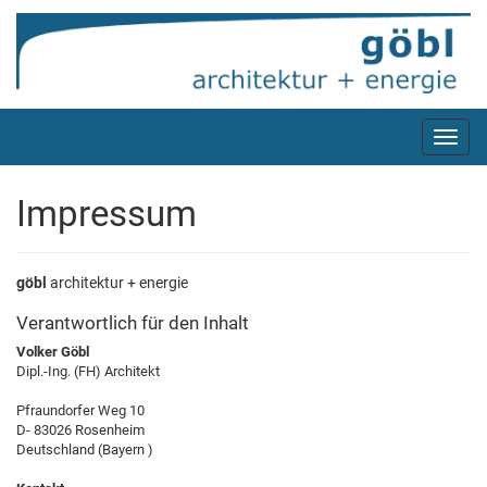
Skip
to
main
content
Toggle
naviga
Impressum
göbl
architektur + energie
Verantwortlich für den Inhalt
Volker Göbl
Dipl.-Ing. (FH) Architekt
Pfraundorfer Weg 10
D-
83026
Rosenheim
Deutschland
(
Bayern
)